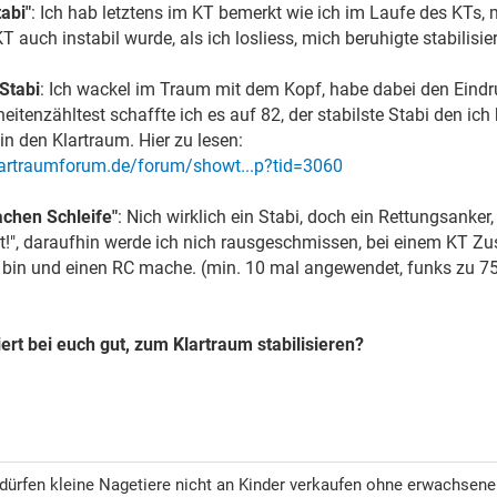
abi"
: Ich hab letztens im KT bemerkt wie ich im Laufe des KTs,
 auch instabil wurde, als ich losliess, mich beruhigte stabilisier
Stabi
: Ich wackel im Traum mit dem Kopf, habe dabei den Eindr
eitenzähltest schaffte ich es auf 82, der stabilste Stabi den ich
in den Klartraum. Hier zu lesen:
lartraumforum.de/forum/showt...p?tid=3060
achen Schleife"
: Nich wirklich ein Stabi, doch ein Rettungsanke
rt!", daraufhin werde ich nich rausgeschmissen, bei einem KT 
 bin und einen RC mache. (min. 10 mal angewendet, funks zu 7
ert bei euch gut, zum Klartraum stabilisieren?
ürfen kleine Nagetiere nicht an Kinder verkaufen ohne erwachsene