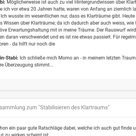
bi:
Möglicherweise ist auch zu viel Hintergrundwissen über Klartr
ie ich vor etwa 20 Jahren hatte, waren von Anfang an ziemlich l
Ich wusste im wesentlichen nur, dass es Klarträume gibt. Heute i
 Wissen über Klarträume; da ich dadurch aber auch weiss, wie f
ive Erwartungshaltung mit in meine Träume. Der Rauswurf wird zu
n daran verschwendet und es ist nie etwas passiert. Für regelm
ren - da hilft nur noch die
in-Stabi:
Ich schließe mich Momo an - in meinem letzten Traum 
re Überzeugung stimmt...
sammlung zum "Stabilisieren des Klartraums"
chon ein paar gute Ratschläge dabei, welche ich auch gut finde u
t zu wirken scheint ist: