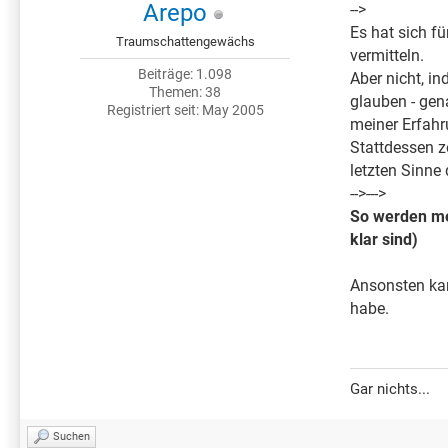
Arepo
-->
Es hat sich f
Traumschattengewächs
vermitteln.
Beiträge: 1.098
Aber nicht, in
Themen: 38
glauben - gen
Registriert seit: May 2005
meiner Erfahr
Stattdessen ze
letzten Sinne
-->--->
So werden me
klar sind)
Ansonsten kan
habe.
Gar nichts...
Suchen