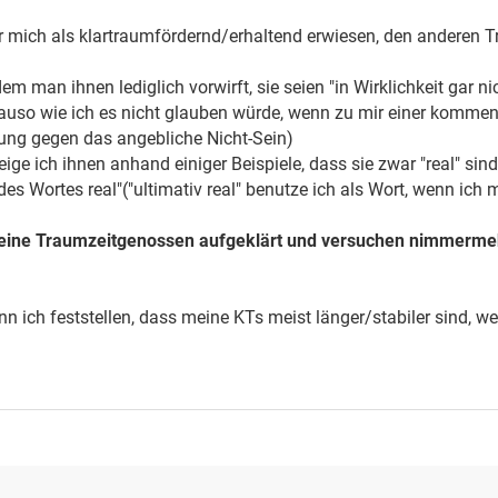
ür mich als klartraumfördernd/erhaltend erwiesen, den anderen T
dem man ihnen lediglich vorwirft, sie seien "in Wirklichkeit gar 
auso wie ich es nicht glauben würde, wenn zu mir einer kommen 
ung gegen das angebliche Nicht-Sein)
ige ich ihnen anhand einiger Beispiele, dass sie zwar "real" sin
 des Wortes real"("ultimativ real" benutze ich als Wort, wenn ic
ine Traumzeitgenossen aufgeklärt und versuchen nimmermehr, 
n ich feststellen, dass meine KTs meist länger/stabiler sind, we