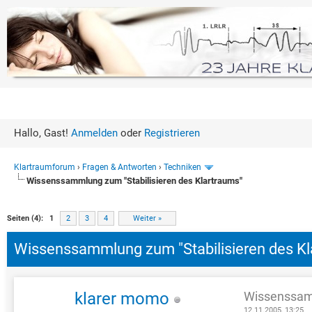
Hallo, Gast!
Anmelden
oder
Registrieren
Klartraumforum
›
Fragen & Antworten
›
Techniken
Wissenssammlung zum "Stabilisieren des Klartraums"
6 Bewertung(en) - 4.33 im Durchschnitt
1
2
3
4
5
Seiten (4):
1
2
3
4
Weiter »
Wissenssammlung zum "Stabilisieren des Kl
klarer momo
Wissenssamm
12.11.2005, 13:25