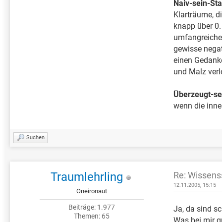
Naiv-sein-Sta
Klarträume, d
knapp über 0. 
umfangreiches
gewisse negat
einen Gedanke
und Malz verlo
Überzeugt-se
wenn die inne
Suchen
Traumlehrling
Re: Wissens
12.11.2005, 15:15
Oneironaut
Beiträge: 1.977
Ja, da sind s
Themen: 65
Was bei mir gu