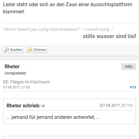
Leiter steht oder sich an den Zaun einer Aussichtsplattform
klammert.
"Hmm? Weren't you crying from loneliness?" - "I wasn't crying..."
stille wasser sind tief
Suchen
Zitieren
Rhetor
Info
Unregistered
RE: Fliegen im Klartraum
07.08.2017, 21:53
#13
Rhetor schrieb:
(07.08.2017, 21:11)
... jemand für jemand anderen antwortet, ...