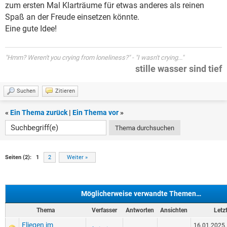
zum ersten Mal Klarträume für etwas anderes als reinen
Spaß an der Freude einsetzen könnte.
Eine gute Idee!
"Hmm? Weren't you crying from loneliness?" - "I wasn't crying..."
stille wasser sind tief
Suchen
Zitieren
«
Ein Thema zurück
|
Ein Thema vor
»
Seiten (2):
1
2
Weiter »
Möglicherweise verwandte Themen…
Thema
Verfasser
Antworten
Ansichten
Letzt
Fliegen im
16.01.2025,