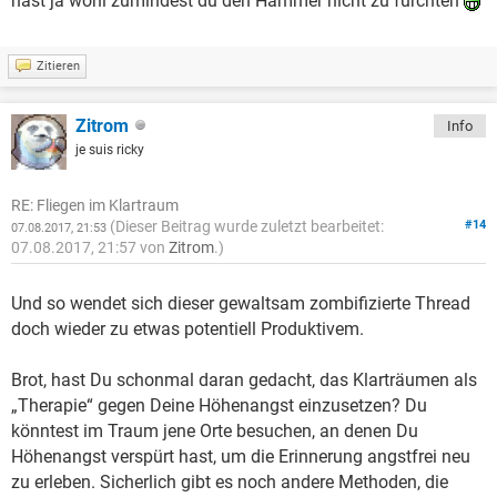
hast ja wohl zumindest du den Hammer nicht zu fürchten
Zitieren
Zitrom
Info
je suis ricky
RE: Fliegen im Klartraum
(Dieser Beitrag wurde zuletzt bearbeitet:
#14
07.08.2017, 21:53
07.08.2017, 21:57 von
Zitrom
.)
Und so wendet sich dieser gewaltsam zombifizierte Thread
doch wieder zu etwas potentiell Produktivem.
Brot, hast Du schonmal daran gedacht, das Klarträumen als
„Therapie“ gegen Deine Höhenangst einzusetzen? Du
könntest im Traum jene Orte besuchen, an denen Du
Höhenangst verspürt hast, um die Erinnerung angstfrei neu
zu erleben. Sicherlich gibt es noch andere Methoden, die