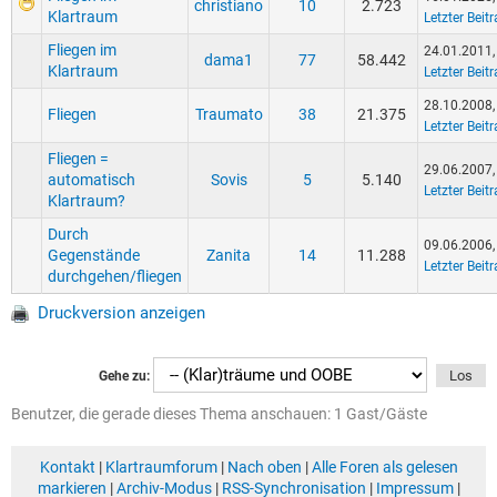
christiano
10
2.723
Klartraum
Letzter Beit
Fliegen im
24.01.2011,
dama1
77
58.442
Klartraum
Letzter Beit
28.10.2008,
Fliegen
Traumato
38
21.375
Letzter Beit
Fliegen =
29.06.2007,
automatisch
Sovis
5
5.140
Letzter Beit
Klartraum?
Durch
09.06.2006,
Gegenstände
Zanita
14
11.288
Letzter Beit
durchgehen/fliegen
Druckversion anzeigen
Gehe zu:
Benutzer, die gerade dieses Thema anschauen: 1 Gast/Gäste
Kontakt
|
Klartraumforum
|
Nach oben
|
Alle Foren als gelesen
markieren
|
Archiv-Modus
|
RSS-Synchronisation
|
Impressum
|