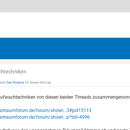
hnitt
chtechniken
anke!
Don Rinatos
für diesen Beitrag
 Aufwachtechniken von diesen beiden Threads zusammengeno
lartraumforum.de/forum/showt...3#pid15113
lartraumforum.de/forum/showt...p?tid=4996