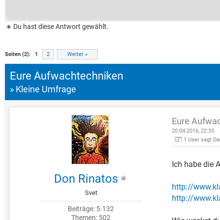
∗ Du hast diese Antwort gewählt.
0 Bewertung(en) - 0 im Durchsc
1
2
3
4
5
Seiten (2):
1
2
Weiter »
Eure Aufwachtechniken
» Kleine Umfrage
Eure Aufwa
20.04.2016, 22:35
1 User sagt D
Ich habe die
Don Rinatos
http://www.k
Svet
http://www.k
Beiträge: 5.132
Themen: 502