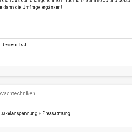
u dich aus den unangenehmen Träumen? Stimme ab und poste Tex
de dann die Umfrage ergänzen!
mit einem Tod
fwachtechniken
Muskelanspannung + Pressatmung