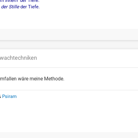
m Innern
der Tiefe.
 der Stille
der Tiefe.
fwachtechniken
umfallen wäre meine Methode.
&
Psiram