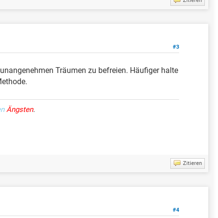
Zitieren
#3
nangenehmen Träumen zu befreien. Häufiger halte
Methode.
en
Ängsten
.
Zitieren
#4