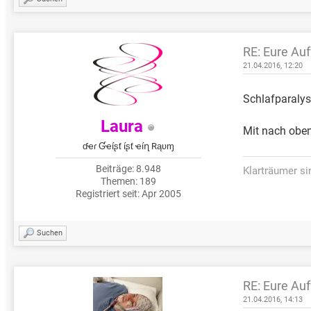
RE: Eure Au
21.04.2016, 12:20
Schlafparalys
Laura
Mit nach oben
ɗҽɾ Ɠҽíʂƭ íʂƭ ҽíղ Rąʋɱ
Beiträge: 8.948
Klarträumer s
Themen: 189
Registriert seit: Apr 2005
Suchen
RE: Eure Au
21.04.2016, 14:13