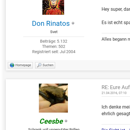
Hey super, da
Don Rinatos
Es ist echt sp
Svet
Alles begann 
Beiträge: 5.132
Themen: 502
Registriert seit: Jul 2004
Homepage
Suchen
RE: Eure Au
21.04.2016, 07:10
Ich denke mei
ehrlich gesag
Ceesbe
Schrank voll ungeputzter Brillen