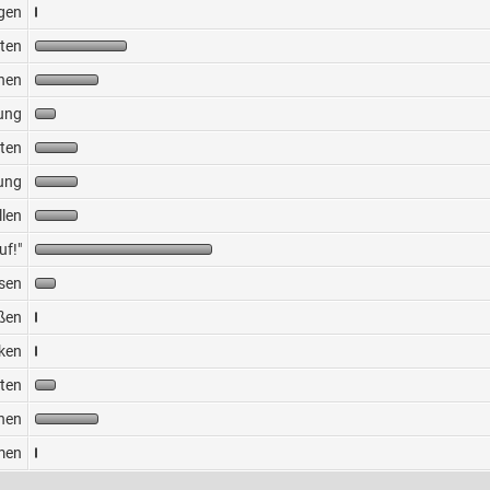
gen
lten
hen
ung
lten
ung
llen
uf!"
sen
ßen
ken
ten
hen
tmen