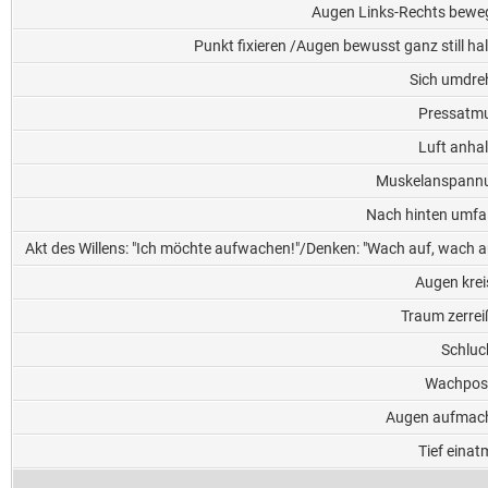
Augen Links-Rechts bewe
Punkt fixieren /Augen bewusst ganz still ha
Sich umdre
Pressatm
Luft anha
Muskelanspann
Nach hinten umfa
Akt des Willens: "Ich möchte aufwachen!"/Denken: "Wach auf, wach a
Augen krei
Traum zerrei
Schluc
Wachpos
Augen aufmac
Tief eina