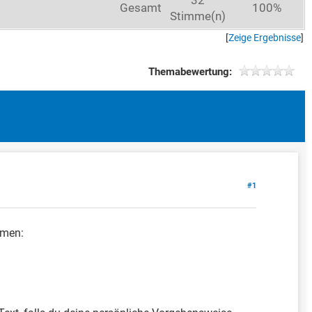
Gesamt
100%
Stimme(n)
[
Zeige Ergebnisse
]
Themabewertung:
#1
mmen: