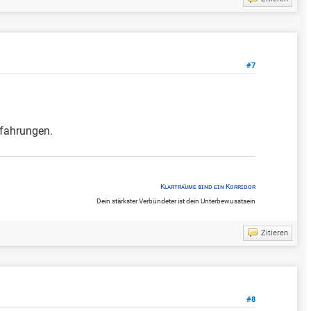
#7
rfahrungen.
Kʟᴀʀᴛʀᴀ̈ᴜᴍᴇ sɪɴᴅ ᴇɪɴ Kᴏʀʀɪᴅᴏʀ
Dein stärkster Verbündeter ist dein Unterbewusstsein
Zitieren
#8