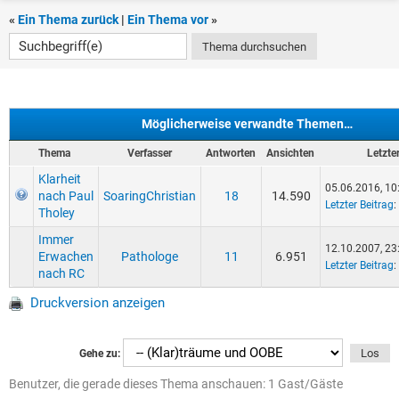
«
Ein Thema zurück
|
Ein Thema vor
»
Möglicherweise verwandte Themen…
Thema
Verfasser
Antworten
Ansichten
Letzte
Klarheit
05.06.2016, 10
nach Paul
SoaringChristian
18
14.590
Letzter Beitrag
:
Tholey
Immer
12.10.2007, 23
Erwachen
Pathologe
11
6.951
Letzter Beitrag
:
nach RC
Druckversion anzeigen
Gehe zu:
Benutzer, die gerade dieses Thema anschauen: 1 Gast/Gäste