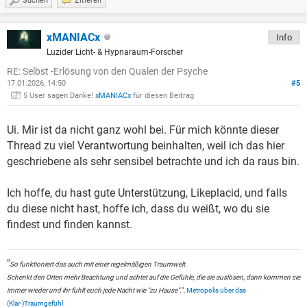
Suchen
Zitieren
xMANIACx
Info
Luzider Licht- & Hypnaraum-Forscher
RE: Selbst -Erlösung von den Qualen der Psyche
17.01.2026, 14:50
#5
5 User sagen Danke!
xMANIACx
für diesen Beitrag
Ui. Mir ist da nicht ganz wohl bei. Für mich könnte dieser
Thread zu viel Verantwortung beinhalten, weil ich das hier
geschriebene als sehr sensibel betrachte und ich da raus bin.
Ich hoffe, du hast gute Unterstützung, Likeplacid, und falls
du diese nicht hast, hoffe ich, dass du weißt, wo du sie
findest und finden kannst.
"
So funktioniert das auch mit einer regelmäßigen Traumwelt.
Schenkt den Orten mehr Beachtung und achtet auf die Gefühle, die sie auslösen, dann kommen sie
immer wieder und ihr fühlt euch jede Nacht wie "zu Hause".
",
Metropolis über das
(Klar-)Traumgefühl