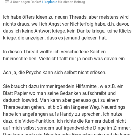
3 User sagen Danke!
Likeplacid
für diesen Beitrag
Ich habe öfters Ideen zu neuen Threads, aber meistens wird
nichts draus, weil ich Angst vor Nichterfolg habe, d.h. davor,
dass ich keine Antwort kriege, kein Danke kriege, keine Klicks
kriege, die anzeigen, dass es jemand gelesen hat.
In diesen Thread wollte ich verschiedene Sachen
hineinschreiben. Vielleicht fällt mir ja noch was davon ein.
Ach ja, die Psyche kann sich selbst nicht erlösen.
Sie braucht dazu immer irgendein Hilfsmittel, wie z.B. ein
Blatt Papier wo man seine Gedanken aufschreibt und
dadurch loswird. Man kann aber genauso gut zu einem
Therapeuten gehen. Ist bloß ein längerer Weg. Neuerdings
habe ich angefangen aufs Handy zu sprechen. Ich nutze
dazu die Video-Funktion. Ich richte die Kamera dabei nicht
auf mich selbst sondern auf irgendwelche Dinge im Zimmer.
Das kann auch ein Monitor oder Fernseher sein und da kann