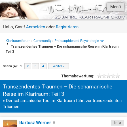
Menü
Hallo, Gast!
Anmelden
oder
Registrieren
Klartraumforum
›
Community
›
Philosophie und Psychologie
Transzendentes Träumen – Die schamanische Reise im Klartraum:
Teil 3
Seiten (4):
1
2
3
4
Weiter »
Themabewertung:
Transzendentes Träumen – Die schamanische
Reise im Klartraum: Teil 3
» Der schamanische Tod im Klartraum führt zur transzendenten
Träumen
Bartosz Werner
Info