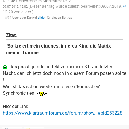
RE: Die Heldenreise im Klartraum: Teil 3
(Dieser Beitrag wurde zuletzt bearbeitet: 09.07.2019,
#2
09.07.2019, 12:02
12:20 von
glider
.)
1 User sagt Danke!
glider
für diesen Beitrag
Zitat:
So kreiert mein eigenes, inneres Kind die Matrix
meiner Träume
.
das passt gerade perfekt zu meinem KT von letzter
Nacht, den ich jetzt doch noch in diesem Forum posten sollte
!
Wie ist das schon wieder mit diesen 'komischen'
Synchronicities
Hier der Link:
https://www.klartraumforum.de/forum/show...#pid253228