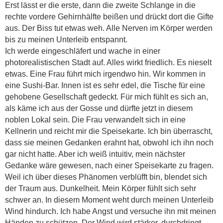
Erst lässt er die erste, dann die zweite Schlange in die
rechte vordere Gehirnhälfte beißen und drückt dort die Gifte
aus. Der Biss tut etwas weh. Alle Nerven im Körper werden
bis zu meinen Unterleib entspannt.
Ich werde eingeschläfert und wache in einer
photorealistischen Stadt auf. Alles wirkt friedlich. Es nieselt
etwas. Eine Frau führt mich irgendwo hin. Wir kommen in
eine Sushi-Bar. Innen ist es sehr edel, die Tische für eine
gehobene Gesellschaft gedeckt. Für mich fühlt es sich an,
als käme ich aus der Gosse und dürfte jetzt in diesem
noblen Lokal sein. Die Frau verwandelt sich in eine
Kellnerin und reicht mir die Speisekarte. Ich bin überrascht,
dass sie meinen Gedanken erahnt hat, obwohl ich ihn noch
gar nicht hatte. Aber ich weiß intuitiv, mein nächster
Gedanke wäre gewesen, nach einer Speisekarte zu fragen.
Weil ich über dieses Phänomen verblüfft bin, blendet sich
der Traum aus. Dunkelheit. Mein Körper fühlt sich sehr
schwer an. In diesem Moment weht durch meinen Unterleib
Wind hindurch. Ich habe Angst und versuche ihn mit meinen
Händen zu schützen. Der Wind wird stärker, durchdringt