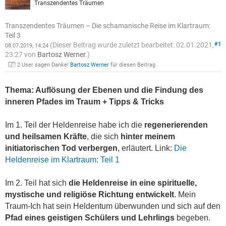
Transzendentes Träumen
Transzendentes Träumen – Die schamanische Reise im Klartraum:
Teil 3
(Dieser Beitrag wurde zuletzt bearbeitet: 02.01.2021,
#1
08.07.2019, 14:24
23:27 von
Bartosz Werner
.)
2 User sagen Danke!
Bartosz Werner
für diesen Beitrag
Thema: Auflösung der Ebenen und die Findung des
inneren Pfades im Traum + Tipps & Tricks
Im 1. Teil der Heldenreise habe ich die
regenerierenden
und heilsamen Kräfte
, die sich
hinter meinem
initiatorischen Tod verbergen
, erläutert. Link:
Die
Heldenreise im Klartraum: Teil 1
Im 2. Teil hat sich
die Heldenreise in eine spirituelle,
mystische und religiöse Richtung entwickelt
. Mein
Traum-Ich hat sein Heldentum überwunden und sich auf den
Pfad eines geistigen Schülers und Lehrlings
begeben.