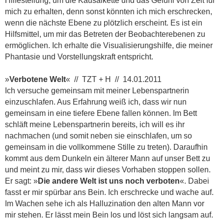
Hilfestellung, um die Kausalkette und das Gefühl von Zeit für
mich zu erhalten, denn sonst könnten ich mich erschrecken,
wenn die nächste Ebene zu plötzlich erscheint. Es ist ein
Hilfsmittel, um mir das Betreten der Beobachterebenen zu
ermöglichen. Ich erhalte die Visualisierungshilfe, die meiner
Phantasie und Vorstellungskraft entspricht.
»
Verbotene Welt
« // TZT + H // 14.01.2011
Ich versuche gemeinsam mit meiner Lebenspartnerin
einzuschlafen. Aus Erfahrung weiß ich, dass wir nun
gemeinsam in eine tiefere Ebene fallen können. Im Bett
schläft meine Lebenspartnerin bereits, ich will es ihr
nachmachen (und somit neben sie einschlafen, um so
gemeinsam in die vollkommene Stille zu treten). Daraufhin
kommt aus dem Dunkeln ein älterer Mann auf unser Bett zu
und meint zu mir, dass wir dieses Vorhaben stoppen sollen.
Er sagt: »
Die andere Welt ist uns noch verboten
«. Dabei
fasst er mir spürbar ans Bein. Ich erschrecke und wache auf.
Im Wachen sehe ich als Halluzination den alten Mann vor
mir stehen. Er lässt mein Bein los und löst sich langsam auf.