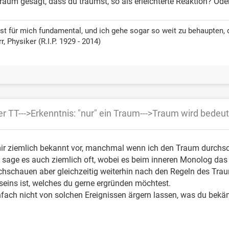
Traum gesagt, dass du träumst, so als erleichterte Reaktion? Ode
ist für mich fundamental, und ich gehe sogar so weit zu behaupten, d
, Physiker (R.I.P. 1929 - 2014)
er TT--->Erkenntnis: "nur" ein Traum--->Traum wird bede
 ziemlich bekannt vor, manchmal wenn ich den Traum durchscha
h sage es auch ziemlich oft, wobei es beim inneren Monolog das 
hschauen aber gleichzeitig weiterhin nach den Regeln des Traum
eins ist, welches du gerne ergründen möchtest.
fach nicht von solchen Ereignissen ärgern lassen, was du bekä