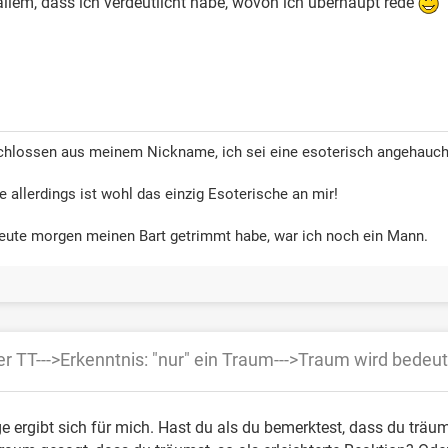
 allem, dass ich verdeutlicht habe, wovon ich überhaupt rede
schlossen aus meinem Nickname, ich sei eine esoterisch angehauch
allerdings ist wohl das einzig Esoterische an mir!
 heute morgen meinen Bart getrimmt habe, war ich noch ein Mann.
er TT--->Erkenntnis: "nur" ein Traum--->Traum wird bede
e ergibt sich für mich. Hast du als du bemerktest, dass du trä