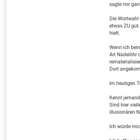
sagte mir ganz
Die Wortwahl 
etwas ZU gut.
hielt.
Wenn ich beim
Art Nadelöhr 
rematerialisie
Dort angekomm
Im heutigen T
Kennt jemand 
Sind hier vie
illusionären 
Ich würde mic