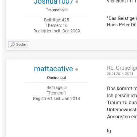
Joshua1007
vielleicht im 
Traumaholic
"Das Geistige 
Beiträge: 425
Hans-Peter Dürr
Themen: 16
Registriert seit: Dec 2009
Suchen
mattacative
RE: Gruselig
28.01.2014, 23:21
Oneironaut
Beiträge: 5
Das kommt mir
Themen: 1
Ich persönlic
Registriert seit: Jan 2014
Traum zu durc
Unterbewussts
Ansonsten ein
lg