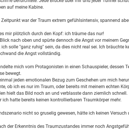
hiffe befürchtete. Jede Brücke über mir und jeder Tunnel schüt
ben auf meine Kabine.
 Zeitpunkt war der Traum extrem gefühlsintensiv, spannend abe
s mir plötzlich durch den Kopf: ich träume das nur!
 Blick nach oben und spürte dennoch die Angst vor meinem Geg
 ich solle "ganz ruhig" sein, da dies nicht real sei. Ich bräuchte
rschwand die Angst vollständig.
ndelte mich vom Protagonisten in einen Schauspieler, dessen Tex
sse bewegt.
 einmal jeden emotionalen Bezug zum Geschehen um mich herum v
te, ob ich es nur im Traum, oder bereits mit meinem echten Kör
en hielt das Bild noch an und verblasste dann ziemlich schnell
r ich hatte bereits keinen kontrollierbaren Traumkörper mehr.
ndszenario nicht so gruselig gewesen, hätte ich keinen Versu
ach der Erkenntnis des Traumzustandes immer noch Angstgefühle