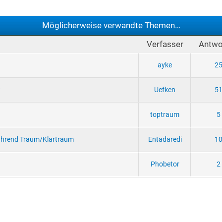
Möglicherweise verwandte Themen…
Verfasser
Antwo
ayke
2
?
Uefken
5
toptraum
5
ährend Traum/Klartraum
Entadaredi
1
Phobetor
2