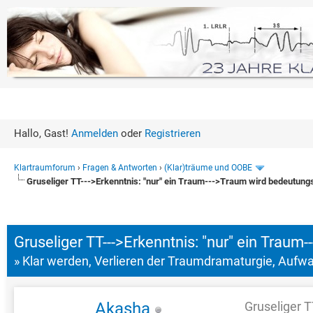
Hallo, Gast!
Anmelden
oder
Registrieren
Klartraumforum
›
Fragen & Antworten
›
(Klar)träume und OOBE
Gruseliger TT--->Erkenntnis: "nur" ein Traum--->Traum wird bedeutun
0 Bewertung(en) - 0 im Durchsc
1
2
3
4
5
Gruseliger TT--->Erkenntnis: "nur" ein Trau
» Klar werden, Verlieren der Traumdramaturgie, Aufwa
Akasha
Gruseliger T