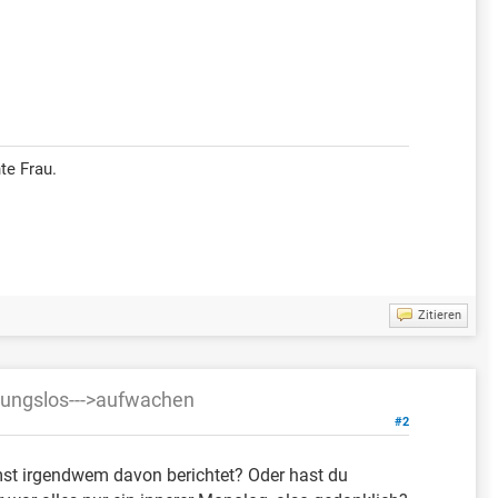
te Frau.
Zitieren
utungslos--->aufwachen
#2
umst irgendwem davon berichtet? Oder hast du