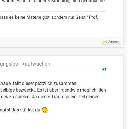
r war alles nur ein innerer Monolog, also gedanklich?
ass es keine Materie gibt, sondern nur Geist." Prof.
Zitieren
utungslos--->aufwachen
#3
ue, fällt dieser plötzlich zusammen.
selbige bezweckt. Es ist aber irgendwie möglich, den
es zu spielen, da dieser Traum ja ein Teil deines
mpfst das stärkst du