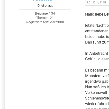
19.01.2014, 21:51
Oneironaut
Beiträge: 134
Hallo liebe Le
Themen: 21
Registriert seit: Mar 2008
letzte Nacht 
entstandenen 
Leider habe i
Das führt zu
In Anbetracht
Gefühl, diese
Es begann mit
Monstern verf
irgendwo gab
Nun saß ich i
Verkehrswelt 
Schienensyste
wieder fuhr i