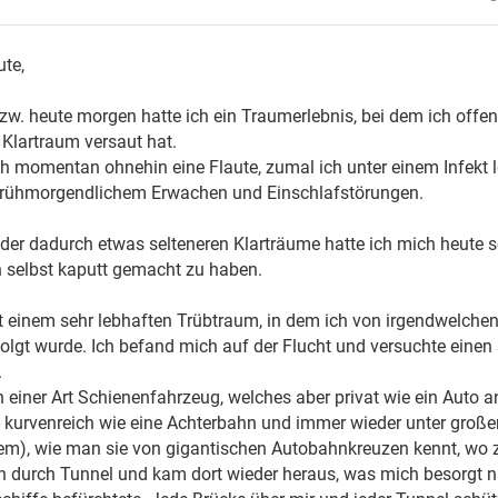
ute,
bzw. heute morgen hatte ich ein Traumerlebnis, bei dem ich offe
Klartraum versaut hat.
ch momentan ohnehin eine Flaute, zumal ich unter einem Infekt le
 frühmorgendlichem Erwachen und Einschlafstörungen.
 der dadurch etwas selteneren Klarträume hatte ich mich heute s
n selbst kaputt gemacht zu haben.
 einem sehr lebhaften Trübtraum, in dem ich von irgendwelche
olgt wurde. Ich befand mich auf der Flucht und versuchte einen 
.
n einer Art Schienenfahrzeug, welches aber privat wie ein Auto 
- kurvenreich wie eine Achterbahn und immer wieder unter groß
m), wie man sie von gigantischen Autobahnkreuzen kennt, wo z
ch durch Tunnel und kam dort wieder heraus, was mich besorgt n