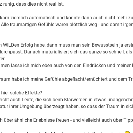
 ruhig, dass dies nicht real ist.
kam ziemlich automatisch und konnte dann auch nicht mehr zu
 Alle traumartigen Gefühle waren plötzlich weg - und damit irg
 WILDen Erfolg habe, dann muss man sein Bewusstsein ja erstm
durchpasst. Danach materialisiert sich das ganze so schnell, al
ren.
en lasse ich mich eben auch von den Eindrücken und meiner Be
raum habe ich meine Gefühle abgeflacht/ernüchtert und dem Tr
hier solche Effekte?
lleicht auch Leute, die sich beim Klarwerden in etwas unangene
Natur ihrer Umgebung überzeugt haben, so dass der Traum in si
h über ähnliche Erlebnisse freuen - und vielleicht auch über Tip