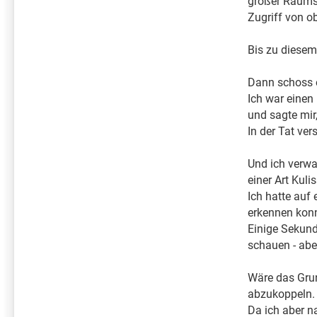
großer Raumsc
Zugriff von o
Bis zu diesem
Dann schoss e
Ich war einen
und sagte mir,
In der Tat ve
Und ich verwa
einer Art Kuli
Ich hatte auf
erkennen konn
Einige Sekund
schauen - abe
Wäre das Gru
abzukoppeln.
Da ich aber n