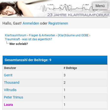
Menü
Hallo, Gast!
Anmelden
oder
Registrieren
Klartraumforum
›
Fragen & Antworten
›
(Klar)träume und OOBE
›
Traumkraft - was ist das eigentlich?
Wer schrieb?
Gesamtanzahl der Beiträge: 9
Benutzer
# Beiträge
Gerrit
3
Thousand
2
Viltrudis
1
Peter Trimus
1
Laura
1