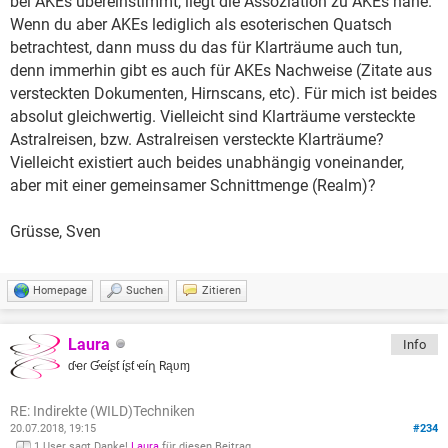
bei AKEs übereinstimmt, liegt die Assoziation zu AKEs nahe.
Wenn du aber AKEs lediglich als esoterischen Quatsch
betrachtest, dann muss du das für Klarträume auch tun,
denn immerhin gibt es auch für AKEs Nachweise (Zitate aus
versteckten Dokumenten, Hirnscans, etc). Für mich ist beides
absolut gleichwertig. Vielleicht sind Klarträume versteckte
Astralreisen, bzw. Astralreisen versteckte Klarträume?
Vielleicht existiert auch beides unabhängig voneinander,
aber mit einer gemeinsamer Schnittmenge (Realm)?
Grüsse, Sven
Homepage
Suchen
Zitieren
Laura
Info
ɗҽɾ Ɠҽíʂƭ íʂƭ ҽíղ Rąʋɱ
RE: Indirekte (WILD)Techniken
20.07.2018, 19:15
#234
1 User sagt Danke!
Laura
für diesen Beitrag