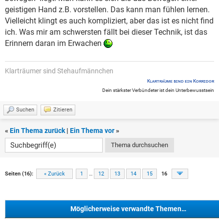
geistigen Hand z.B. vorstellen. Das kann man fühlen lernen.
Vielleicht klingt es auch kompliziert, aber das ist es nicht find
ich. Was mir am schwersten fällt bei dieser Technik, ist das
Erinnern daran im Erwachen
Klarträumer sind Stehaufmännchen
Kʟᴀʀᴛʀᴀ̈ᴜᴍᴇ sɪɴᴅ ᴇɪɴ Kᴏʀʀɪᴅᴏʀ
Dein stärkster Verbündeter ist dein Unterbewusstsein
Suchen
Zitieren
«
Ein Thema zurück
|
Ein Thema vor
»
Seiten (16):
« Zurück
1
…
12
13
14
15
16
Möglicherweise verwandte Themen…