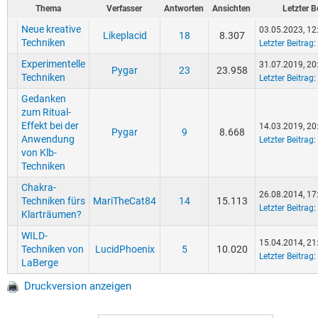
Thema
Verfasser
Antworten
Ansichten
Letzter B
Neue kreative
03.05.2023, 12
Likeplacid
18
8.307
Techniken
Letzter Beitrag
:
Experimentelle
31.07.2019, 20
Pygar
23
23.958
Techniken
Letzter Beitrag
:
Gedanken
zum Ritual-
Effekt bei der
14.03.2019, 20
Pygar
9
8.668
Anwendung
Letzter Beitrag
:
von Klb-
Techniken
Chakra-
26.08.2014, 17
Techniken fürs
MariTheCat84
14
15.113
Letzter Beitrag
:
Klarträumen?
WILD-
15.04.2014, 21
Techniken von
LucidPhoenix
5
10.020
Letzter Beitrag
:
LaBerge
Druckversion anzeigen