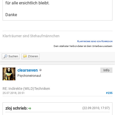
für alle ersichtlich bleibt.
Danke
Klarträumer sind Stehaufmännchen
Kʟᴀʀᴛʀᴀ̈ᴜᴍᴇ sɪɴᴅ ᴇɪɴ Kᴏʀʀɪᴅᴏʀ
Dein stärkster Verbündeter ist dein Unterbewusstsein
Suchen
Zitieren
clearseven
Info
Psychoneironaut
RE: Indirekte (WILD)Techniken
25.07.2018, 20:51
#235
zloj schrieb:
(22.09.2010, 17:07)