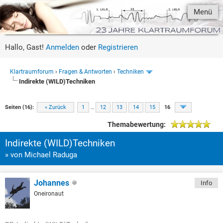
Menü
Hallo, Gast!
Anmelden
oder
Registrieren
Klartraumforum
›
Fragen & Antworten
›
Techniken
Indirekte (WILD)Techniken
Seiten (16):
« Zurück
1
…
12
13
14
15
16
Themabewertung:
Indirekte (WILD)Techniken
» von Michael Raduga
Johannes
Info
Oneironaut