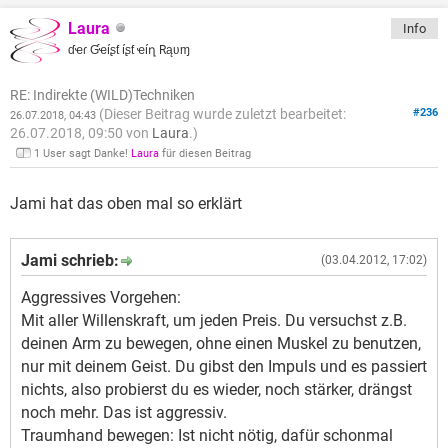
Laura
Info
ɗҽɾ Ɠҽíʂƭ íʂƭ ҽíղ Rąʋɱ
RE: Indirekte (WILD)Techniken
(Dieser Beitrag wurde zuletzt bearbeitet:
#236
26.07.2018, 04:43
26.07.2018, 09:50 von
Laura
.)
1 User sagt Danke!
Laura
für diesen Beitrag
Jami hat das oben mal so erklärt
Jami schrieb:
(03.04.2012, 17:02)
Aggressives Vorgehen:
Mit aller Willenskraft, um jeden Preis. Du versuchst z.B.
deinen Arm zu bewegen, ohne einen Muskel zu benutzen,
nur mit deinem Geist. Du gibst den Impuls und es passiert
nichts, also probierst du es wieder, noch stärker, drängst
noch mehr. Das ist aggressiv.
Traumhand bewegen: Ist nicht nötig, dafür schonmal