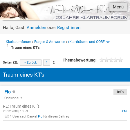
Menü
Hallo, Gast!
Anmelden
oder
Registrieren
Klartraumforum
›
Fragen & Antworten
›
(Klar)träume und OOBE
Traum eines KT's
Themabewertung:
Seiten (2):
« Zurück
1
2
Traum eines KT's
Flo
Info
Oneironaut
RE: Traum eines KT's
23.12.2009, 10:53
#16
1 User sagt Danke!
Flo
für diesen Beitrag