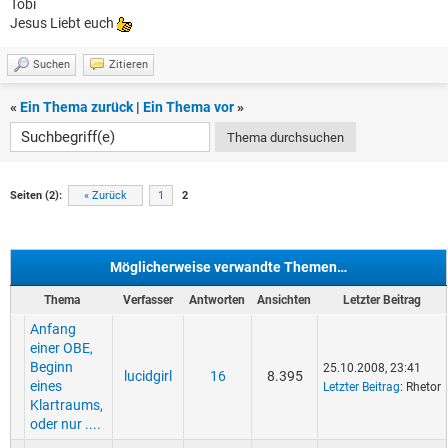
Tobi
Jesus Liebt euch
Suchen
Zitieren
«
Ein Thema zurück
|
Ein Thema vor
»
Seiten (2):
« Zurück
1
2
Möglicherweise verwandte Themen…
Thema
Verfasser
Antworten
Ansichten
Letzter Beitrag
Anfang
einer OBE,
Beginn
25.10.2008, 23:41
lucidgirl
16
8.395
eines
Letzter Beitrag
: Rhetor
Klartraums,
oder nur ....