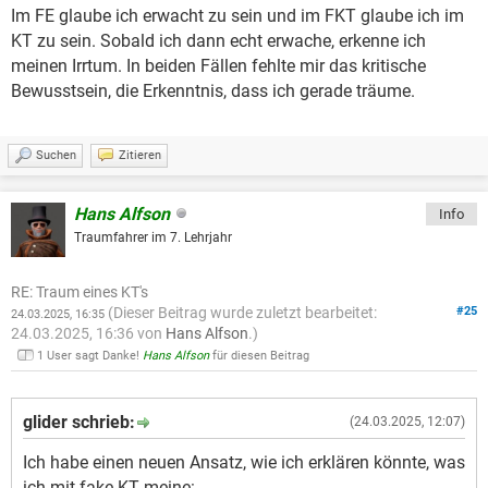
Im FE glaube ich erwacht zu sein und im FKT glaube ich im
KT zu sein. Sobald ich dann echt erwache, erkenne ich
meinen Irrtum. In beiden Fällen fehlte mir das kritische
Bewusstsein, die Erkenntnis, dass ich gerade träume.
Suchen
Zitieren
Hans Alfson
Info
Traumfahrer im 7. Lehrjahr
RE: Traum eines KT's
(Dieser Beitrag wurde zuletzt bearbeitet:
#25
24.03.2025, 16:35
24.03.2025, 16:36 von
Hans Alfson
.)
1 User sagt Danke!
Hans Alfson
für diesen Beitrag
glider schrieb:
(24.03.2025, 12:07)
Ich habe einen neuen Ansatz, wie ich erklären könnte, was
ich mit fake KT meine: