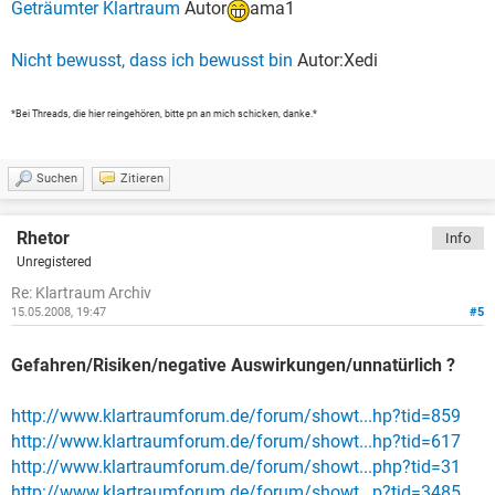
Geträumter Klartraum
Autor
ama1
Nicht bewusst, dass ich bewusst bin
Autor:Xedi
*Bei Threads, die hier reingehören, bitte pn an mich schicken, danke.*
Suchen
Zitieren
Rhetor
Info
Unregistered
Re: Klartraum Archiv
15.05.2008, 19:47
#5
Gefahren/Risiken/negative Auswirkungen/unnatürlich ?
http://www.klartraumforum.de/forum/showt...hp?tid=859
http://www.klartraumforum.de/forum/showt...hp?tid=617
http://www.klartraumforum.de/forum/showt...php?tid=31
http://www.klartraumforum.de/forum/showt...p?tid=3485