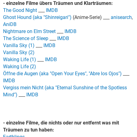
- einzelne Filme übers Träumen und Klarträumen:
The Good Night
___
IMDB
Ghost Hound (aka "Shinreigari")
(Anime-Serie) ___
anisearch
,
AniDB
Nightmare on Elm Street
___
IMDB
The Science of Sleep
___
IMDB
Vanilla Sky (1)
___
IMDB
Vanilla Sky (2)
Waking Life (1)
___
IMDB
Waking Life (2)
Öffne die Augen (aka "Open Your Eyes", "Abre los Ojos")
___
IMDB
Vergiss mein Nicht (aka "Eternal Sunshine of the Spotless
Mind")
___
IMDB
- einzelne Filme, die nichts oder nur entfernt was mit
Träumen zu tun haben:
Earthlings