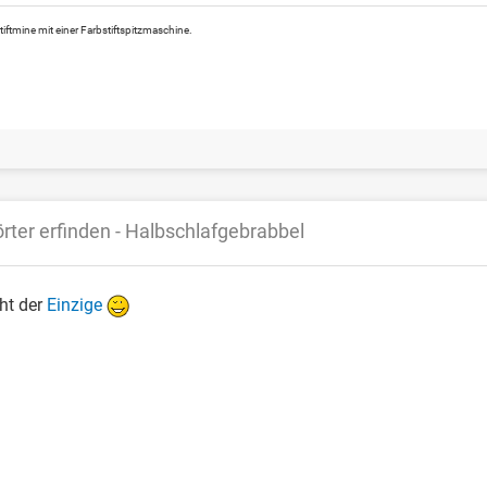
tiftmine mit einer Farbstiftspitzmaschine.
rter erfinden - Halbschlafgebrabbel
cht der
Einzige