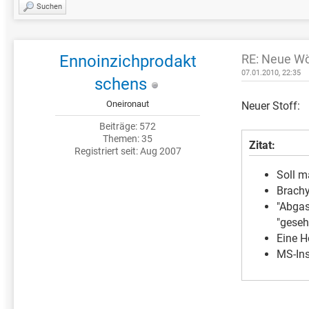
Suchen
Ennoinzichprodakt
RE: Neue Wö
07.01.2010, 22:35
schens
Oneironaut
Neuer Stoff:
Beiträge: 572
Themen: 35
Zitat:
Registriert seit: Aug 2007
Soll m
Brachy
"Abgas
"geseh
Eine H
MS-Ins