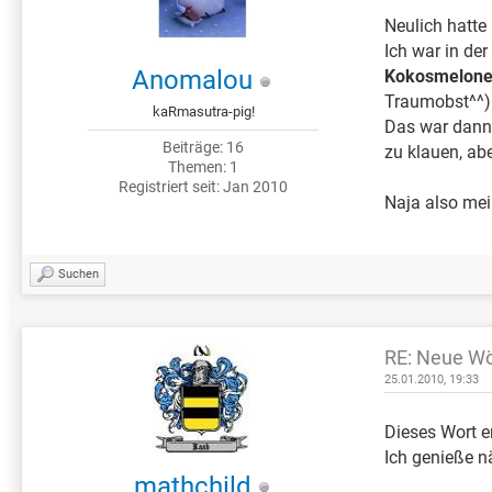
Neulich hatte
Ich war in de
Anomalou
Kokosmelon
Traumobst^^).
kaRmasutra-pig!
Das war dann 
Beiträge: 16
zu klauen, ab
Themen: 1
Registriert seit: Jan 2010
Naja also mei
Suchen
RE: Neue Wö
25.01.2010, 19:33
Dieses Wort e
Ich genieße n
mathchild