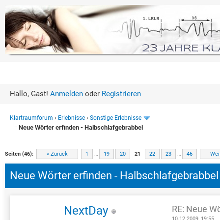
Hallo, Gast!
Anmelden
oder
Registrieren
Klartraumforum
›
Erlebnisse
›
Sonstige Erlebnisse
Neue Wörter erfinden - Halbschlafgebrabbel
16 Bewertung(en) - 4.19 im Dur
1
2
3
4
5
Seiten (46):
« Zurück
1
…
19
20
21
22
23
…
46
Wei
Neue Wörter erfinden - Halbschlafgebrabbel
NextDay
RE: Neue Wö
10.12.2009, 19:55