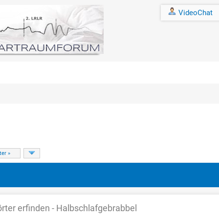
VideoChat
chschnitt
ter »
rter erfinden - Halbschlafgebrabbel