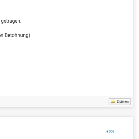
 getragen.
hen Betohnung)
Zitieren
#306