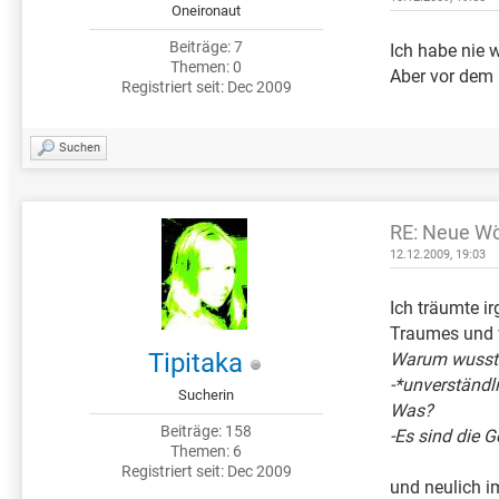
Oneironaut
Beiträge: 7
Ich habe nie 
Themen: 0
Aber vor dem 
Registriert seit: Dec 2009
Suchen
RE: Neue Wö
12.12.2009, 19:03
Ich träumte i
Traumes und w
Tipitaka
Warum wusste
-*unverständli
Sucherin
Was?
Beiträge: 158
-Es sind die 
Themen: 6
Registriert seit: Dec 2009
und neulich i