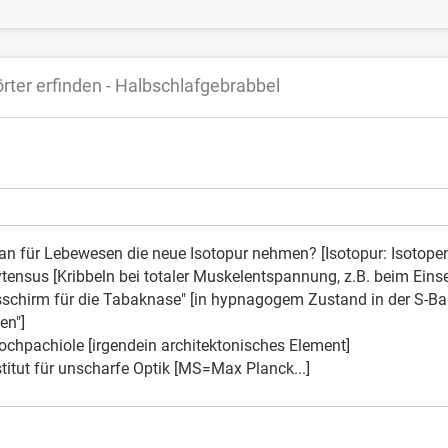
rter erfinden - Halbschlafgebrabbel
an für Lebewesen die neue Isotopur nehmen? [Isotopur: Isotopen
tensus [Kribbeln bei totaler Muskelentspannung, z.B. beim Eins
schirm für die Tabaknase" [in hypnagogem Zustand in der S-Ba
en"]
ochpachiole [irgendein architektonisches Element]
titut für unscharfe Optik [MS=Max Planck...]