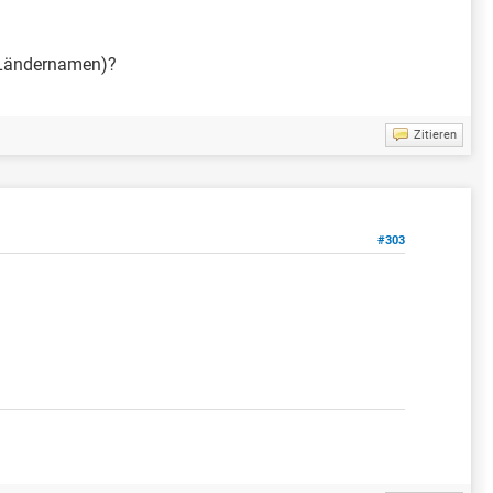
m Ländernamen)?
Zitieren
#303