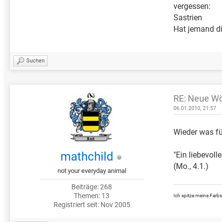
vergessen:
Sastrien
Hat jemand di
Suchen
RE: Neue Wö
06.01.2010, 21:57
Wieder was für
mathchild
"Ein liebevol
(Mo., 4.1.)
not your everyday animal
Beiträge: 268
Themen: 13
Ich spitze meine Farbs
Registriert seit: Nov 2005