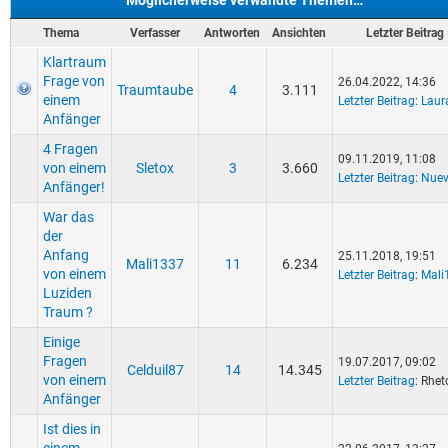
Möglicherweise verwandte Themen…
Thema
Verfasser
Antworten
Ansichten
Letzter Beitrag
Klartraum
Frage von
26.04.2022, 14:36
Traumtaube
4
3.111
einem
Letzter Beitrag
:
Laur
Anfänger
4 Fragen
09.11.2019, 11:08
von einem
Sletox
3
3.660
Letzter Beitrag
:
Nue
Anfänger!
War das
der
Anfang
25.11.2018, 19:51
Mali1337
11
6.234
von einem
Letzter Beitrag
:
Mali
Luziden
Traum ?
Einige
Fragen
19.07.2017, 09:02
Celduil87
14
14.345
von einem
Letzter Beitrag
: Rhet
Anfänger
Ist dies in