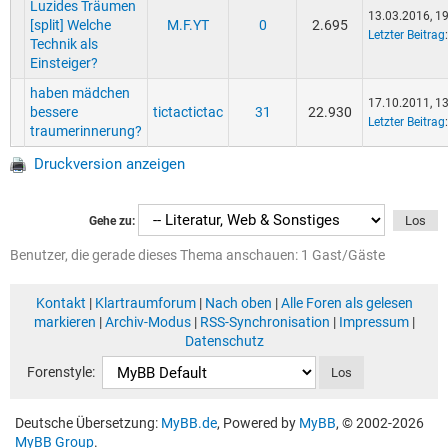
Luzides Träumen
13.03.2016, 1
[split] Welche
M.F.YT
0
2.695
Letzter Beitrag
Technik als
Einsteiger?
haben mädchen
17.10.2011, 1
bessere
tictactictac
31
22.930
Letzter Beitrag
traumerinnerung?
Druckversion anzeigen
Gehe zu:
Benutzer, die gerade dieses Thema anschauen: 1 Gast/Gäste
Kontakt
|
Klartraumforum
|
Nach oben
|
Alle Foren als gelesen
markieren
|
Archiv-Modus
|
RSS-Synchronisation
|
Impressum
|
Datenschutz
Forenstyle:
Deutsche Übersetzung:
MyBB.de
, Powered by
MyBB
, © 2002-2026
MyBB Group
.