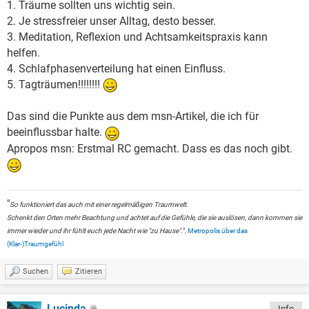
1. Träume sollten uns wichtig sein.
2. Je stressfreier unser Alltag, desto besser.
3. Meditation, Reflexion und Achtsamkeitspraxis kann
helfen.
4. Schlafphasenverteilung hat einen Einfluss.
5. Tagträumen!!!!!!!!
Das sind die Punkte aus dem msn-Artikel, die ich für
beeinflussbar halte.
Apropos msn: Erstmal RC gemacht. Dass es das noch gibt.
"
So funktioniert das auch mit einer regelmäßigen Traumwelt.
Schenkt den Orten mehr Beachtung und achtet auf die Gefühle, die sie auslösen, dann kommen sie
immer wieder und ihr fühlt euch jede Nacht wie "zu Hause".
",
Metropolis über das
(Klar-)Traumgefühl
Suchen
Zitieren
Lucinda
Info