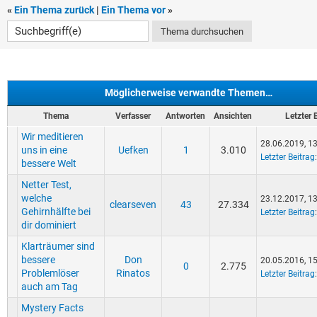
«
Ein Thema zurück
|
Ein Thema vor
»
Möglicherweise verwandte Themen…
Thema
Verfasser
Antworten
Ansichten
Letzter 
Wir meditieren
28.06.2019, 1
uns in eine
Uefken
1
3.010
Letzter Beitrag
bessere Welt
Netter Test,
welche
23.12.2017, 1
clearseven
43
27.334
Gehirnhälfte bei
Letzter Beitrag
dir dominiert
Klarträumer sind
bessere
Don
20.05.2016, 1
0
2.775
Problemlöser
Rinatos
Letzter Beitrag
auch am Tag
Mystery Facts