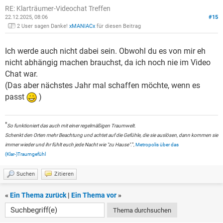
RE: Klarträumer-Videochat Treffen
22.12.2025, 08:06
#15
2 User sagen Danke!
xMANIACx
für diesen Beitrag
Ich werde auch nicht dabei sein. Obwohl du es von mir eh
nicht abhängig machen brauchst, da ich noch nie im Video
Chat war.
(Das aber nächstes Jahr mal schaffen möchte, wenn es
passt
)
"
So funktioniert das auch mit einer regelmäßigen Traumwelt.
Schenkt den Orten mehr Beachtung und achtet auf die Gefühle, die sie auslösen, dann kommen sie
immer wieder und ihr fühlt euch jede Nacht wie "zu Hause".
",
Metropolis über das
(Klar-)Traumgefühl
Suchen
Zitieren
«
Ein Thema zurück
|
Ein Thema vor
»