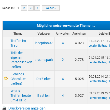
Seiten (4):
1
2
3
4
Weiter »
Möglicherweise verwandte Themen…
Thema
Verfasser
Antworten
Ansichten
Letzter 
Treffen im
31.03.2017, 11:
inception97
4
4.023
Traum
Letzter Beitrag
:
Teile der
eigenen
21.04.2015, 16:
dreamspark
2
2.778
Persönlichkeit
Letzter Beitrag
:
treffen
Lieblings
20.08.2014, 21:
Charakter
DerZinken
4
5.025
Letzter Beitrag
:
treffen?
WBTB-
03.02.2013, 22:
Treffen heute
Bastilein
4
3.927
Letzter Beitrag
:
um 4 UHR
Druckversion anzeigen