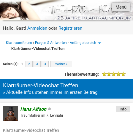
Menü
Hallo, Gast!
Anmelden
oder
Registrieren
Klartraumforum
›
Fragen & Antworten
›
Anfängerbereich
Klarträumer-Videochat Treffen
Seiten (4):
1
2
3
4
Weiter »
Themabewertung:
Klarträumer-Videochat Treffen
» Aktuelle Infos stehen immer im ersten Beitrag
Hans Alfson
Info
Traumfahrer im 7. Lehrjahr
Klarträumer-Videochat Treffen