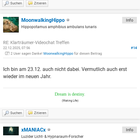
Suchen
Zitieren
MoonwalkingHippo
Info
Hippopotamus amphibius ambulans lunaris
RE: Klarträumer-Videochat Treffen
22.12.2025, 07:56
#14
2 User sagen Danke!
MoonwalkingHippo
für diesen Beitrag
Ich bin am 23.12. auch nicht dabei. Vermutlich auch erst
wieder im neuen Jahr.
Dream is destiny.
(Waking Life)
Suchen
Zitieren
xMANIACx
Info
Luzider Licht- & Hypnaraum-Forscher