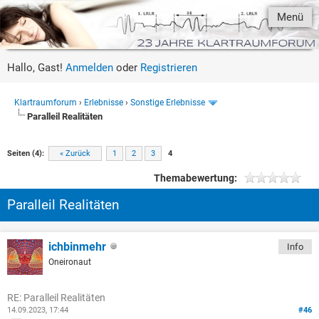
Menü
Hallo, Gast!
Anmelden
oder
Registrieren
Klartraumforum
›
Erlebnisse
›
Sonstige Erlebnisse
Paralleil Realitäten
Seiten (4):
« Zurück
1
2
3
4
Themabewertung:
Paralleil Realitäten
ichbinmehr
Info
Oneironaut
RE: Paralleil Realitäten
14.09.2023, 17:44
#46