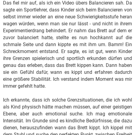
Das fiel mir auf, als ich ein Video übers Balancieren sah. Da
sagte ein Sportlehrer, dass Kinder sich beim Balancieren von
selbst immer wieder an eine neue Schwierigkeitsstufe heran
wagen würden, wenn man sie nur lässt - und nicht in ihrem
Experimentierdrang behindert. Er nahm das Brett auf dem er
zuvor balanciert hatte, stellte es nun hochkannt auf die
schmale Seite und dann kippte es mit ihm um. Bamm! Ein
Schreckmoment entstand. Er sagte, es ist gut, wenn Kinder
ihre Grenzen spielerisch und sportlich erkunden dürfen und
genau das erleben, dass das Brett kippen kann. Dann haben
sie ein Gefühl dafür, wann es kippt und erfahren dadurch
eine größere Stabilität. Ich verstand indem Moment was mir
immer gefehlt hatte.
Ich erkannte, dass ich solche Grenzsituationen, die ich wohl
als Kind physisch hätte machen müssen, auf einer geistigen
Ebene, aber auch emotional suche. Ich mag emotionale
Intensität. Im Grunde sind es kindliche Bedürfnisse, die dazu
dienen, herauszufinden wann das Brett kippt. Ich kippel mit
dem Stuhl und suche den perfekten Punkt, zwischen Freiheit