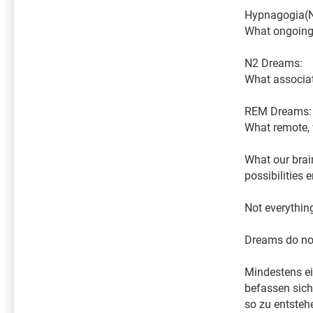
Hypnagogia(N
What ongoing 
N2 Dreams:
What associat
REM Dreams:
What remote, 
What our brai
possibilities
Not everything
Dreams do not
Mindestens ei
befassen sich
so zu entsteh