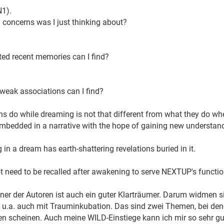
1).
concerns was I just thinking about?
ed recent memories can I find?
weak associations can I find?
ns do while dreaming is not that different from what they do whe
 embedded in a narrative with the hope of gaining new understand
 in a dream has earth-shattering revelations buried in it.
 need to be recalled after awakening to serve NEXTUP's functio
ner der Autoren ist auch ein guter Klarträumer. Darum widmen 
 u.a. auch mit Trauminkubation. Das sind zwei Themen, bei de
en scheinen. Auch meine WILD-Einstiege kann ich mir so sehr g