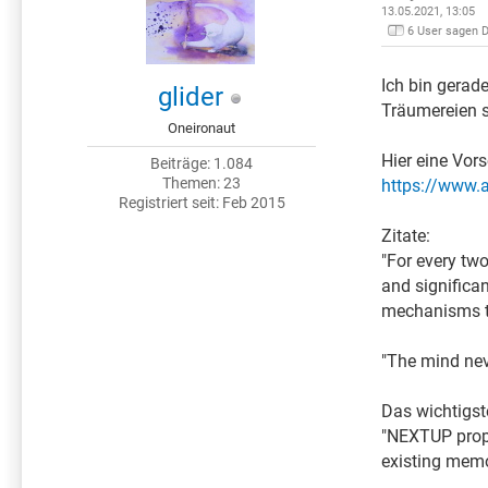
13.05.2021, 13:05
6 User sagen 
Ich bin gerad
glider
Träumereien 
Oneironaut
Hier eine Vor
Beiträge: 1.084
Themen: 23
https://www.
Registriert seit: Feb 2015
Zitate:
"For every tw
and significa
mechanisms th
"The mind neve
Das wichtigst
"NEXTUP propo
existing memo