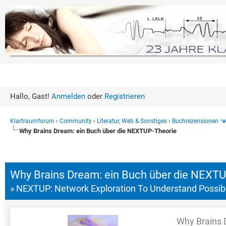
Hallo, Gast!
Anmelden
oder
Registrieren
Klartraumforum
›
Community
›
Literatur, Web & Sonstiges
›
Buchrezensionen
Why Brains Dream: ein Buch über die NEXTUP-Theorie
0 Bewertung(en) - 0 im Durchsc
1
2
3
4
5
Why Brains Dream: ein Buch über die NEXT
» NEXTUP: Network Exploration To Understand Possibil
Why Brains 