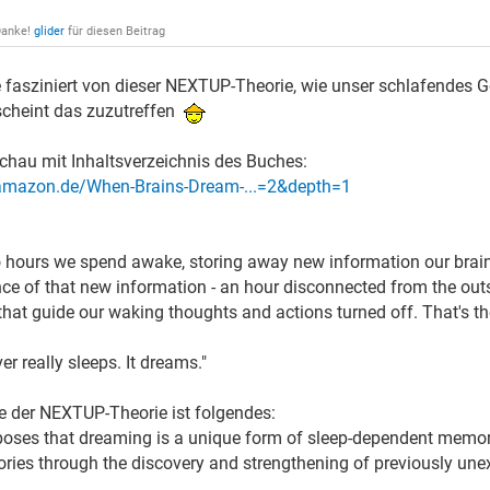
Danke!
glider
für diesen Beitrag
e fasziniert von dieser NEXTUP-Theorie, wie unser schlafendes G
scheint das zuzutreffen
schau mit Inhaltsverzeichnis des Buches:
amazon.de/When-Brains-Dream-...=2&depth=1
o hours we spend awake, storing away new information our brain
nce of that new information - an hour disconnected from the ou
at guide our waking thoughts and actions turned off. That's the 
r really sleeps. It dreams."
e der NEXTUP-Theorie ist folgendes:
ses that dreaming is a unique form of sleep-dependent memor
ries through the discovery and strengthening of previously un