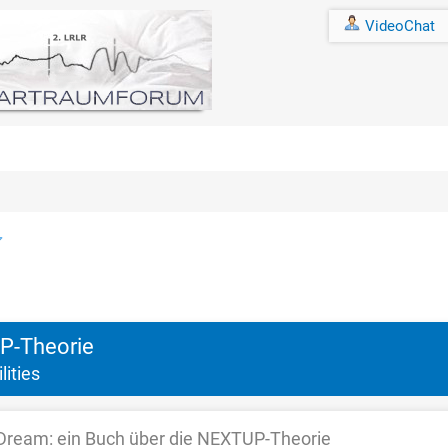
VideoChat
hnitt
UP-Theorie
ities
Dream: ein Buch über die NEXTUP-Theorie