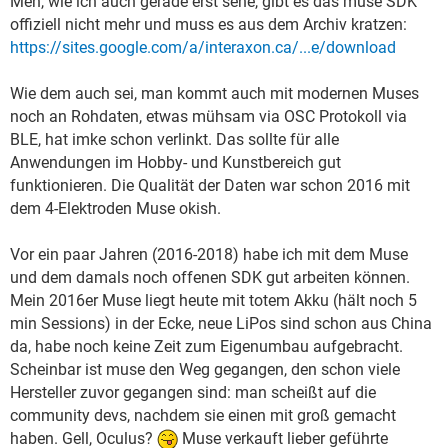
Meh, wie ich auch gerade erst sehe, gibt es das muse SDK
offiziell nicht mehr und muss es aus dem Archiv kratzen:
https://sites.google.com/a/interaxon.ca/...e/download
Wie dem auch sei, man kommt auch mit modernen Muses
noch an Rohdaten, etwas mühsam via OSC Protokoll via
BLE, hat imke schon verlinkt. Das sollte für alle
Anwendungen im Hobby- und Kunstbereich gut
funktionieren. Die Qualität der Daten war schon 2016 mit
dem 4-Elektroden Muse okish.
Vor ein paar Jahren (2016-2018) habe ich mit dem Muse
und dem damals noch offenen SDK gut arbeiten können.
Mein 2016er Muse liegt heute mit totem Akku (hält noch 5
min Sessions) in der Ecke, neue LiPos sind schon aus China
da, habe noch keine Zeit zum Eigenumbau aufgebracht.
Scheinbar ist muse den Weg gegangen, den schon viele
Hersteller zuvor gegangen sind: man scheißt auf die
community devs, nachdem sie einen mit groß gemacht
haben. Gell, Oculus?
Muse verkauft lieber geführte