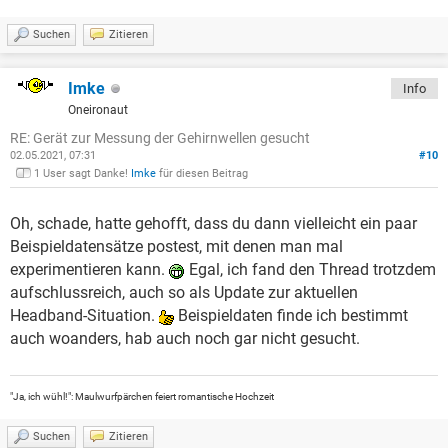
Suchen
Zitieren
Imke
Info
Oneironaut
RE: Gerät zur Messung der Gehirnwellen gesucht
02.05.2021, 07:31
#10
1 User sagt Danke!
Imke
für diesen Beitrag
Oh, schade, hatte gehofft, dass du dann vielleicht ein paar
Beispieldatensätze postest, mit denen man mal
experimentieren kann.
Egal, ich fand den Thread trotzdem
aufschlussreich, auch so als Update zur aktuellen
Headband-Situation.
Beispieldaten finde ich bestimmt
auch woanders, hab auch noch gar nicht gesucht.
"Ja, ich wühl!": Maulwurfpärchen feiert romantische Hochzeit
Suchen
Zitieren