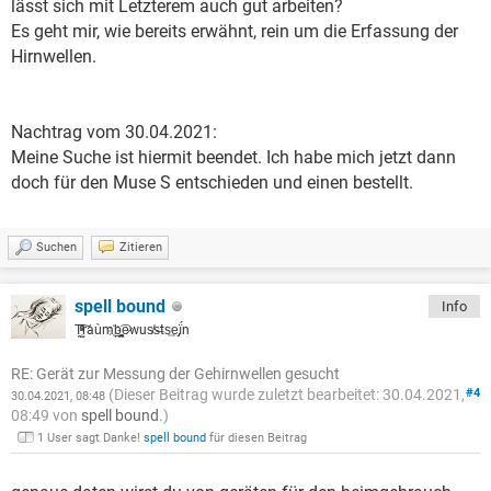
lässt sich mit Letzterem auch gut arbeiten?
Es geht mir, wie bereits erwähnt, rein um die Erfassung der
Hirnwellen.
Nachtrag vom 30.04.2021:
Meine Suche ist hiermit beendet. Ich habe mich jetzt dann
doch für den Muse S entschieden und einen bestellt.
Suchen
Zitieren
spell bound
Info
T̗̜̺ͯͥͧ͑̎̂͠raùm҉b̪̱͚̪͡ͅe̷wus̸s̶ts͢e̡ḯn
RE: Gerät zur Messung der Gehirnwellen gesucht
(Dieser Beitrag wurde zuletzt bearbeitet: 30.04.2021,
#4
30.04.2021, 08:48
08:49 von
spell bound
.)
1 User sagt Danke!
spell bound
für diesen Beitrag