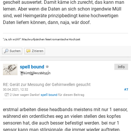
gescheit auswertet. Damit käme ich zurecht, das kann man
lernen. Aber wenn die Daten an sich schon irgendwie Müll
sind, weil Heimgeräte prinzipbedingt keine hochwertigen
Daten liefern können, dann, naja, wär doof.
"Ja, ich wühl!": Maulwurfpärchen feiert romantische Hochzeit
Suchen
Zitieren
spell bound
Info
T̗̜̺ͯͥͧ͑̎̂͠raùm҉b̪̱͚̪͡ͅe̷wus̸s̶ts͢e̡ḯn
RE: Gerät zur Messung der Gehirnwellen gesucht
30.04.2021, 12:32
#7
2 User sagen Danke!
spell bound
für diesen Beitrag
erstmal arbeiten diese headbands meistens mit nur 1 sensor,
während ein ordentliches eeg an vielen stellen des kopfes
sensoren hat, die auch besser befestigt werden. bei nur 1
sensor kann man störsignale, die immer wieder auftreten,