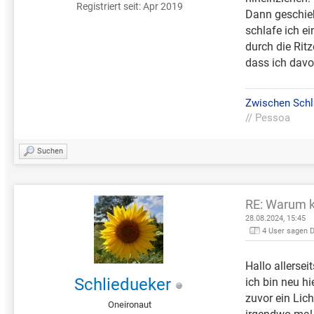
Registriert seit: Apr 2019
Dann geschieht
schlafe ich e
durch die Ritz
dass ich dav
Zwischen Schl
//
Pessoa
Suchen
RE: Warum k
28.08.2024, 15:45
4 User sagen 
Hallo allerseit
Schliedueker
ich bin neu h
zuvor ein Lich
Oneironaut