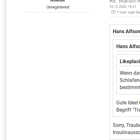
RE: Warum k
Unregistered
16.12.2020, 18:21
1 User sagt Da
Hans Alfson
Hans Alfso
Likeplaci
Wenn das 
Schlafen
bestimmt
Gute Idee!
Begriff "T
Sorry, Traub
Insulinauss