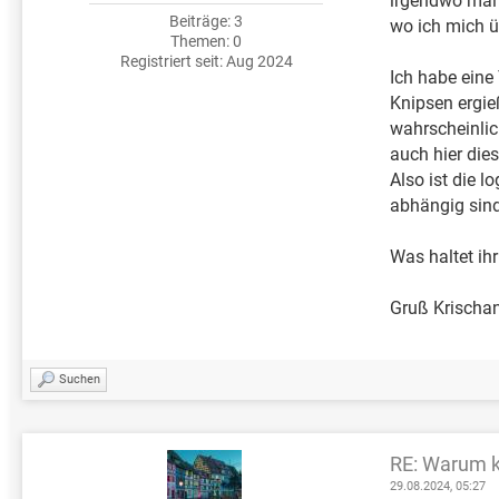
irgendwo mal 
Beiträge: 3
wo ich mich ü
Themen: 0
Registriert seit: Aug 2024
Ich habe eine
Knipsen ergieß
wahrscheinlich
auch hier die
Also ist die 
abhängig sind
Was haltet ih
Gruß Krischa
Suchen
RE: Warum k
29.08.2024, 05:27