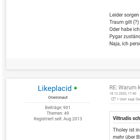
Leider sorgen
Traum gilt (?)
Oder habe ich
Pygar zuständ
Naja, ich pers
Likeplacid
RE: Warum k
18.12.2020, 17:40
Oneironaut
1 User sagt D
Beiträge: 901
Themen: 49
Viltrudis sc
Registriert seit: Aug 2013
Tholey ist i
mehr über Bl