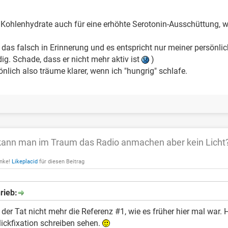
 Kohlenhydrate auch für eine erhöhte Serotonin-Ausschüttung, wa
 das falsch in Erinnerung und es entspricht nur meiner persönl
ig. Schade, dass er nicht mehr aktiv ist
)
önlich also träume klarer, wenn ich "hungrig" schlafe.
ann man im Traum das Radio anmachen aber kein Licht
anke!
Likeplacid
für diesen Beitrag
hrieb:
n der Tat nicht mehr die Referenz #1, wie es früher hier mal wa
ickfixation schreiben sehen.