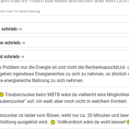
ann man im Traum das Radio anmachen aber kein Licht
nke! Gast für diesen Beitrag
 schrieb:
n schrieb:
d schrieb:
Problem nur die Energie ist und nicht die Rechenkapazität,ist d
gehen irgendwas Energiereiches zu sich zu nehmen, so ähnlich 
e energiereiche Nahrung zu sich nehmen.
Traubenzucker beim WBTB wäre da vielleicht eine Möglichkeit.
raubenzucker" auf, ich weiß aber noch nicht in welchem Kontext. 
enzucker ist leider vom Bösen, wirkt nur ca. 20 Minuten und bewi
chüttung ausgelöst wird.
Vollkornbrot wäre da wohl besser!