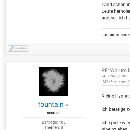
Fand schon in
Leute herholen
anderer, ich h
...in einer an
Suchen
RE: Warum k
24.12.2020, 15:06
2 User sagen 
Kleine Hypna
fountain
Ich betätige z
searose
Beiträge: 485
Ich spiele wi
Themen: 8
hineinziehen.