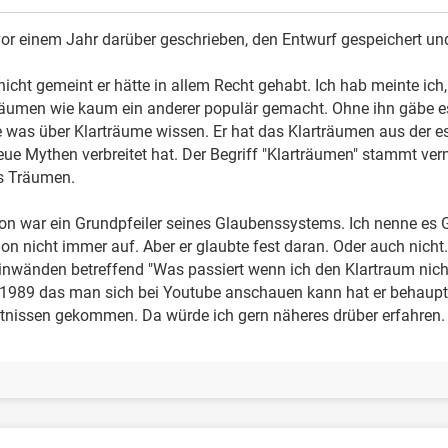
vor einem Jahr darüber geschrieben, den Entwurf gespeichert und
icht gemeint er hätte in allem Recht gehabt. Ich hab meinte ich,
räumen wie kaum ein anderer populär gemacht. Ohne ihn gäbe es
was über Klarträume wissen. Er hat das Klarträumen aus der es
ue Mythen verbreitet hat. Der Begriff "Klarträumen" stammt ver
es Träumen.
tion war ein Grundpfeiler seines Glaubenssystems. Ich nenne es
ion nicht immer auf. Aber er glaubte fest daran. Oder auch nicht.
inwänden betreffend "Was passiert wenn ich den Klartraum nic
 1989 das man sich bei Youtube anschauen kann hat er behaupte
tnissen gekommen. Da würde ich gern näheres drüber erfahren.