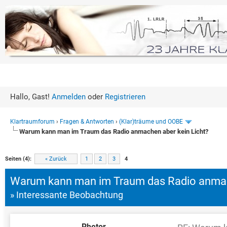
Hallo, Gast!
Anmelden
oder
Registrieren
Klartraumforum
›
Fragen & Antworten
›
(Klar)träume und OOBE
Warum kann man im Traum das Radio anmachen aber kein Licht?
0 Bewertung(en) - 0 im Durchsc
1
2
3
4
5
Seiten (4):
« Zurück
1
2
3
4
Warum kann man im Traum das Radio anmach
» Interessante Beobachtung
Rhetor