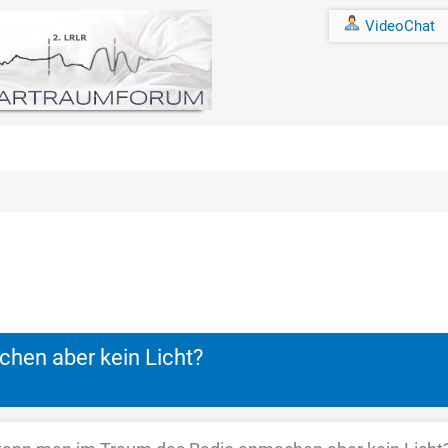
VideoChat
hnitt
en aber kein Licht?