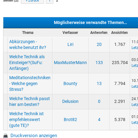
Seiten (2):
« Zurück
1
2
Möglicherweise verwandte Themen…
Thema
Verfasser
Antworten
Ansichten
Abkürzungen -
11.
Liri
20
1.767
welche benutzt ihr?
Letz
Welche Technik als
03.
Einsteiger?(SuFu:
MaxMusterMann
133
235.704
Letz
Anfänger)
Meditationstechniken
10.
- Welche gegen
Bounty
13
7.794
Letz
Stress?
Welche Technik passt
24.
Delusion
0
2.291
hier am besten?
Letz
Welche Technik ist
01.
empfehlenswert
Brot82
4
5.378
Letz
(gute TE)?
Druckversion anzeigen