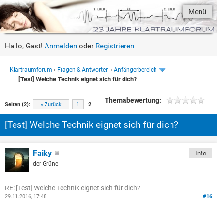
Menü
Hallo, Gast!
Anmelden
oder
Registrieren
Klartraumforum
›
Fragen & Antworten
›
Anfängerbereich
[Test] Welche Technik eignet sich für dich?
Themabewertung:
Seiten (2):
« Zurück
1
2
[Test] Welche Technik eignet sich für dich?
Faiky
Info
der Grüne
RE: [Test] Welche Technik eignet sich für dich?
29.11.2016, 17:48
#16