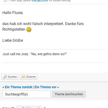
1 User sagt Danke!
Klar(ge)Sucht
für diesen Beitrag
Hallo Flusie,
das hab ich wohl falsch interpretiert. Danke fürs
Richtigstellen
Liebe Grüße
Just call me Joey - "Na, wie gehts denn so?"
Suchen
Zitieren
«
Ein Thema zurück
|
Ein Thema vor
»