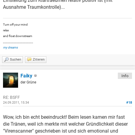
Einstellung zum Klartraeumen relativ positiv ist (mit
Ausnahme Traumkontrolle)...
Turn off your mind
relax
and float downstream
____________________
my dreams
Suchen
Zitieren
Faiky
Info
der Grüne
RE: BSFF
24.09.2011, 15:34
#18
Wow, ich bin echt beeindruckt! Beim lesen kamen mir fast
die Tränen, weil ich merkte mit welcher Gründlichkeit dieser
"Virenscanner" geschrieben ist und sich emotional und