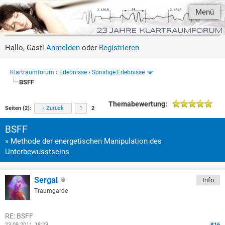
Menü
Hallo, Gast!
Anmelden
oder
Registrieren
Klartraumforum
›
Erlebnisse
›
Sonstige Erlebnisse
BSFF
Themabewertung:
Seiten (2):
« Zurück
1
2
BSFF
» Methode der energetischen Manipulation des
Unterbewusstseins
Sergal
Info
Traumgarde
RE: BSFF
23.09.2011, 18:23
#16