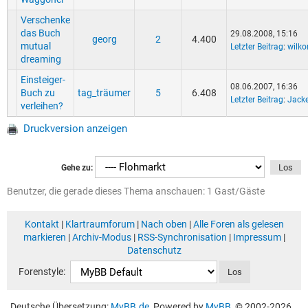
Verschenke
das Buch
29.08.2008, 15:16
georg
2
4.400
mutual
Letzter Beitrag
:
wilk
dreaming
Einsteiger-
08.06.2007, 16:36
Buch zu
tag_träumer
5
6.408
Letzter Beitrag
:
Jack
verleihen?
Druckversion anzeigen
Gehe zu:
Benutzer, die gerade dieses Thema anschauen: 1 Gast/Gäste
Kontakt
|
Klartraumforum
|
Nach oben
|
Alle Foren als gelesen
markieren
|
Archiv-Modus
|
RSS-Synchronisation
|
Impressum
|
Datenschutz
Forenstyle:
Deutsche Übersetzung:
MyBB.de
, Powered by
MyBB
, © 2002-2026