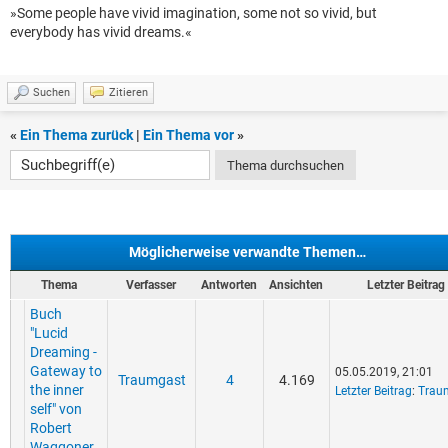
»Some people have vivid imagination, some not so vivid, but
everybody has vivid dreams.«
Suchen
Zitieren
«
Ein Thema zurück
|
Ein Thema vor
»
Möglicherweise verwandte Themen…
Thema
Verfasser
Antworten
Ansichten
Letzter Beitrag
Buch
"Lucid
Dreaming -
Gateway to
05.05.2019, 21:01
Traumgast
4
4.169
the inner
Letzter Beitrag
:
Trau
self" von
Robert
Waggoner