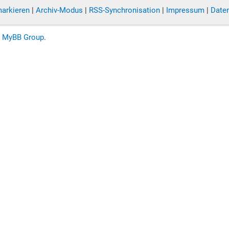
markieren
|
Archiv-Modus
|
RSS-Synchronisation
|
Impressum
|
Date
6
MyBB Group
.