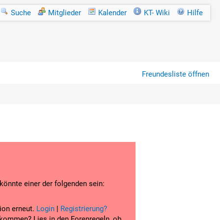
Suche
Mitglieder
Kalender
KT- Wiki
Hilfe
Freundesliste öffnen
 könnte einer der folgenden sein:
tion erneut.
Login
|
Registrierung?
u kommen? Lies in den Forenregeln, ob