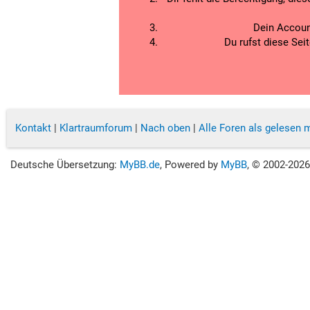
Dein Account
Du rufst diese Sei
Kontakt
|
Klartraumforum
|
Nach oben
|
Alle Foren als gelesen 
Deutsche Übersetzung:
MyBB.de
, Powered by
MyBB
, © 2002-202