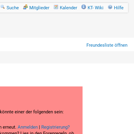
Suche
Mitglieder
Kalender
KT- Wiki
Hilfe
Freundesliste öffnen
 könnte einer der folgenden sein:
n erneut.
Anmelden
|
Registrierung?
u kommen? Lies in den Forenregeln, ob