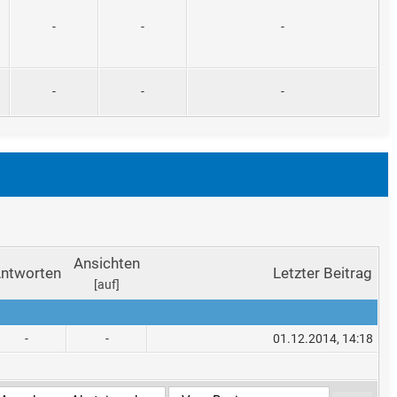
-
-
-
-
-
-
Ansichten
ntworten
Letzter Beitrag
[
auf
]
-
-
01.12.2014, 14:18